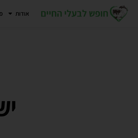
ילוג
שראל
אודות
פר
תוכן
מען
חזירים
freedo
יש
fo
animal