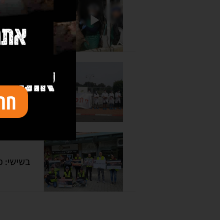
תיעוד מ
ith dead
חת
piglets
בשישי: פ