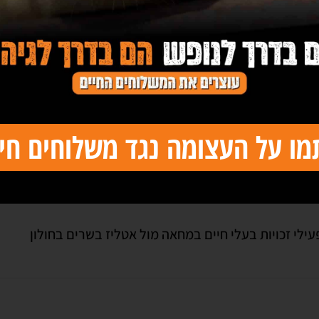
זעזע: התעללות קשה בחזירים במתקן שחיטה
imal rights activists protest animal testing in Israel w
מו על העצומה נגד משלוחים חיי
עילי זכויות בעלי חיים במחאה מול אטליז בשרים בחולון