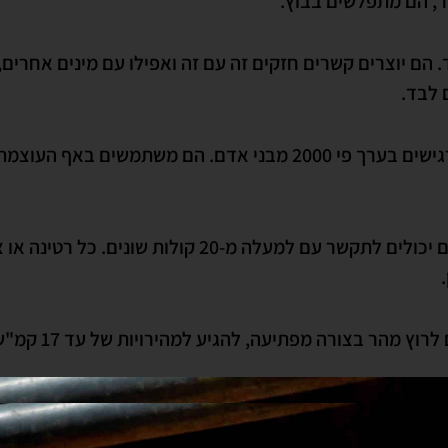
ר, הם מתפלשים בבוץ.
 הם יוצרים קשרים חזקים זה עם זה ואפילו עם מינים אחרים, 
 לבד.
לבעלי חיים אלה יש חוש ריח מצוין, רגישים בערך פי 2000 מבני אדם.
חזירים בעלי מנעד קולי טוב למדי והם יכולים לתקשר עם 
ץ מהר בצורה מפתיעה, להגיע למהירויות של עד 17 קמ"ש.
 לזכור מיקומי מזון, לנווט את דרכם הביתה ולזהות בני אדם שו