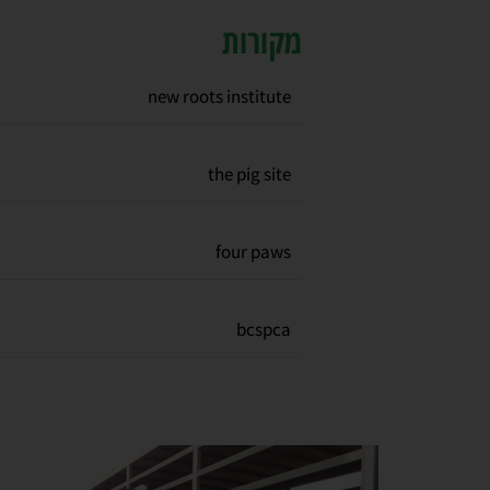
מקורות
new roots institute
the pig site
four paws
bcspca