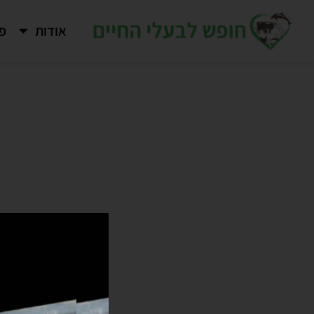
ילוג
ימכו
אודות
פר
תוכן
נו
freedo
fo
animal