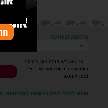
חת
הרשמה לניוזלטר
אני מאשר/ת קבלת תוכן פרסומי
באמצעות הודעות sms ו/או דוא"ל
ו/או וואטסאפ
חופש לבעלי חיים ברשתות החברתיות. את