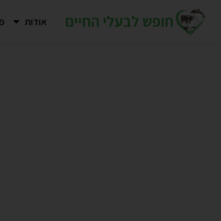
ילוג
עלי
אודות
פר
תוכן
חיים
משקים
תעשיתיים
freedo
fo