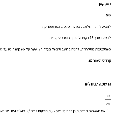
רסק קטן
מים
להביא לרתיחה ולתבל במלח, פלפל, כמון ופפריקה.
לבשל בערך 15 דקות ולהוסיף כוסברה קצוצה.
כשהקציצות מתקררות, להניח ברוטב ולבשל בערך חצי שעה על אש קטנה, או עד ש
קרדיט: לימור גנג
הרשמה לניוזלטר
אני מאשר/ת קבלת תוכן פרסומי באמצעות הודעות sms ו/או דוא"ל ו/או וואטסאפ