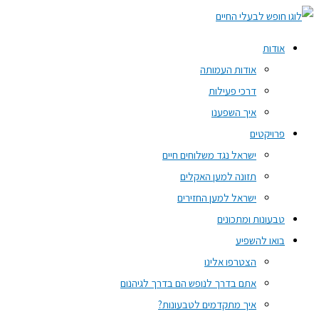
דילוג
ארטישוק
לתוכן
ממולא
-
אודות
freedom
אודות העמותה
for
דרכי פעילות
animals
איך השפענו
פרויקטים
ישראל נגד משלוחים חיים
תזונה למען האקלים
ישראל למען החזירים
טבעונות ומתכונים
בואו להשפיע
הצטרפו אלינו
אתם בדרך לנופש הם בדרך לגיהנום
איך מתקדמים לטבעונות?